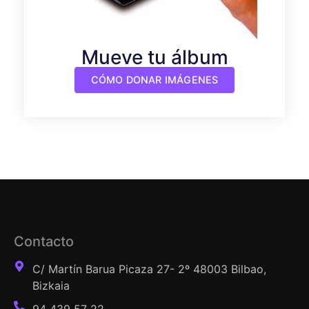
Mueve tu álbum
CÓMO DONAR IMÁGENES
Contacto
C/ Martín Barua Picaza 27- 2º 48003 Bilbao,
Bizkaia