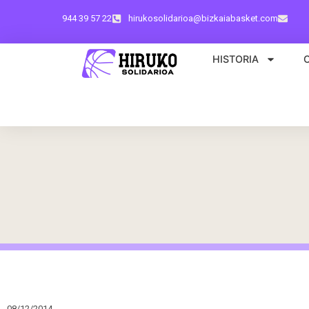
944 39 57 22
hirukosolidarioa@bizkaiabasket.com
HISTORIA
08/12/2014