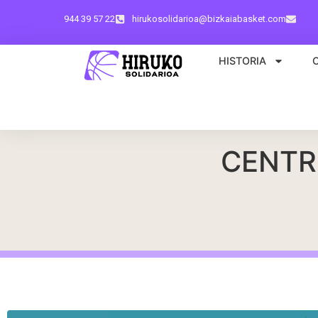
944 39 57 22
hirukosolidarioa@bizkaiabasket.com
HISTORIA
CENTR