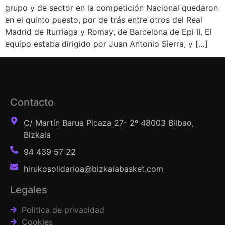
grupo y de sector en la competición Nacional quedaron
en el quinto puesto, por de trás entre otros del Real
Madrid de Iturriaga y Romay, de Barcelona de Epi II. El
equipo estaba dirigido por Juan Antonio Sierra, y […]
Contacto
C/ Martín Barua Picaza 27- 2º 48003 Bilbao,
Bizkaia
94 439 57 22
hirukosolidarioa@bizkaiabasket.com
Legales
Politica de privacidad
Cookies