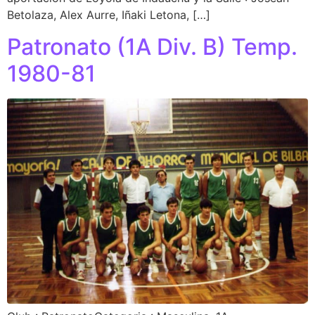
Betolaza, Alex Aurre, Iñaki Letona, […]
Patronato (1A Div. B) Temp.
1980-81