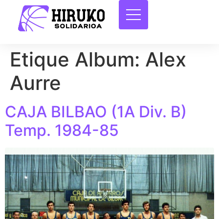
Etique Album:
Alex
Aurre
CAJA BILBAO (1A Div. B)
Temp. 1984-85