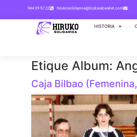
944 39 57 22
hirukosolidarioa@bizkaiabasket.com
HISTORIA
Etique Album:
Ang
Caja Bilbao (Femenina