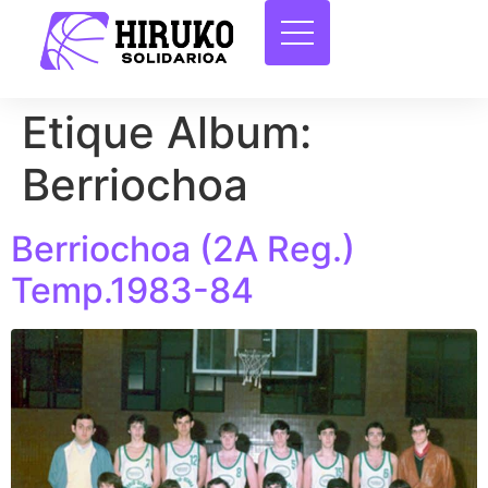
Etique Album:
Berriochoa
Berriochoa (2A Reg.)
Temp.1983-84