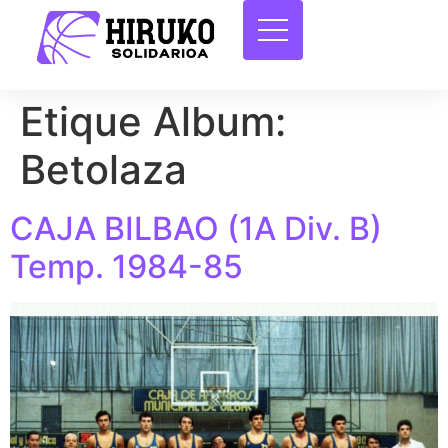
Etique Album:
Betolaza
CAJA BILBAO (1A Div. B)
Temp. 1984-85