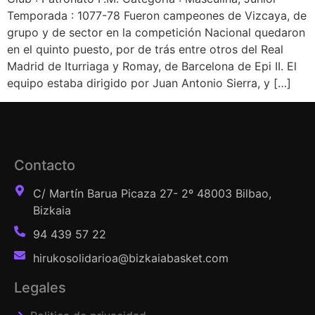
Temporada : 1077-78 Fueron campeones de Vizcaya, de
grupo y de sector en la competición Nacional quedaron
en el quinto puesto, por de trás entre otros del Real
Madrid de Iturriaga y Romay, de Barcelona de Epi II. El
equipo estaba dirigido por Juan Antonio Sierra, y […]
Contacto
C/ Martín Barua Picaza 27- 2º 48003 Bilbao,
Bizkaia
94 439 57 22
hirukosolidarioa@bizkaiabasket.com
Legales