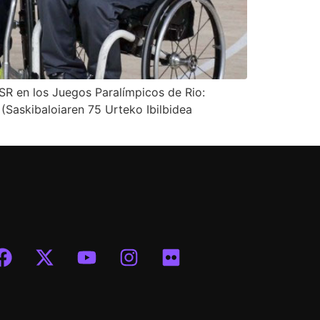
SR en los Juegos Paralímpicos de Rio:
 (Saskibaloiaren 75 Urteko Ibilbidea