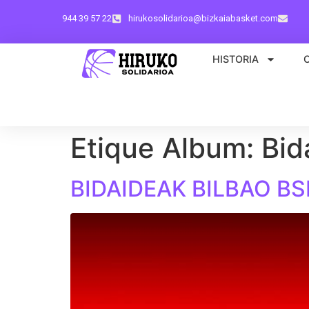
944 39 57 22
hirukosolidarioa@bizkaiabasket.com
HISTORIA
Etique Album:
Bid
BIDAIDEAK BILBAO BS