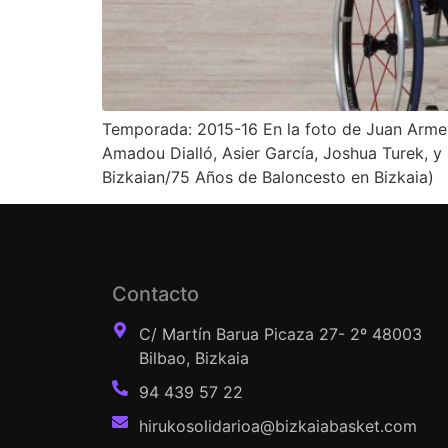
Temporada: 2015-16 En la foto de Juan Arment
Amadou Dialló, Asier García, Joshua Turek, y 
Bizkaian/75 Años de Baloncesto en Bizkaia)
Contacto
C/ Martín Barua Picaza 27- 2º 48003
Bilbao, Bizkaia
94 439 57 22
hirukosolidarioa@bizkaiabasket.com