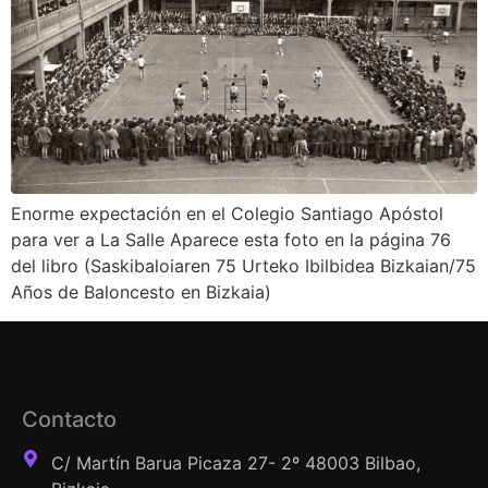
Enorme expectación en el Colegio Santiago Apóstol
para ver a La Salle Aparece esta foto en la página 76
del libro (Saskibaloiaren 75 Urteko Ibilbidea Bizkaian/75
Años de Baloncesto en Bizkaia)
Contacto
C/ Martín Barua Picaza 27- 2º 48003 Bilbao,