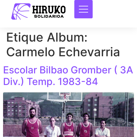
Etique Album:
Carmelo Echevarria
Escolar Bilbao Gromber ( 3A
Div.) Temp. 1983-84