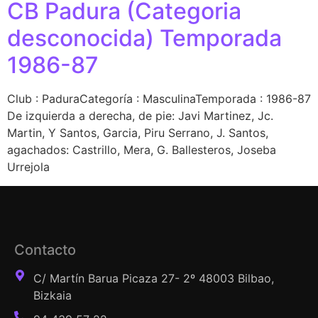
CB Padura (Categoria
desconocida) Temporada
1986-87
Club : PaduraCategoría : MasculinaTemporada : 1986-87
De izquierda a derecha, de pie: Javi Martinez, Jc.
Martin, Y Santos, Garcia, Piru Serrano, J. Santos,
agachados: Castrillo, Mera, G. Ballesteros, Joseba
Urrejola
Contacto
C/ Martín Barua Picaza 27- 2º 48003 Bilbao,
Bizkaia