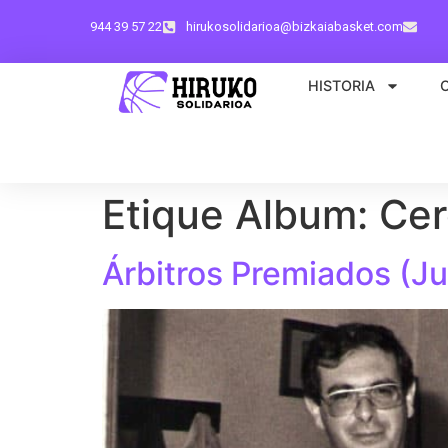
944 39 57 22
hirukosolidarioa@bizkaiabasket.com
HISTORIA
Etique Album:
Ce
Árbitros Premiados (J