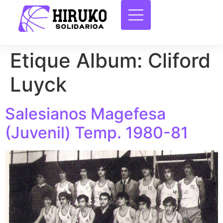
Etique Album:
Cliford
Luyck
Salesianos Magefesa
(Juvenil) Temp. 1980-81