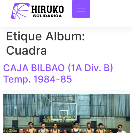
Etique Album:
Cuadra
CAJA BILBAO (1A Div. B)
Temp. 1984-85