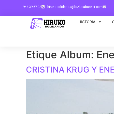
944 39 57 22
hirukosolidarioa@bizkaiabasket.com
HISTORIA
Etique Album:
Ene
CRISTINA KRUG Y ENE