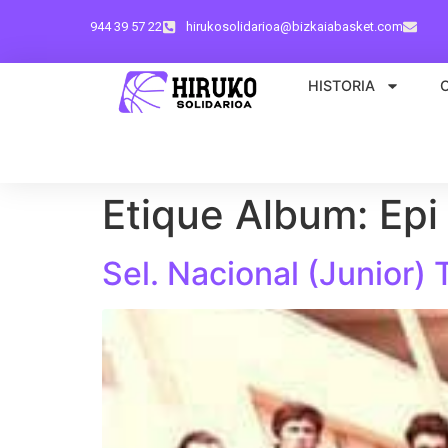
944 39 57 22
hirukosolidarioa@bizkaiabasket.com
HISTORIA
Etique Album:
Epi 
Sel. Nacional (Junior)