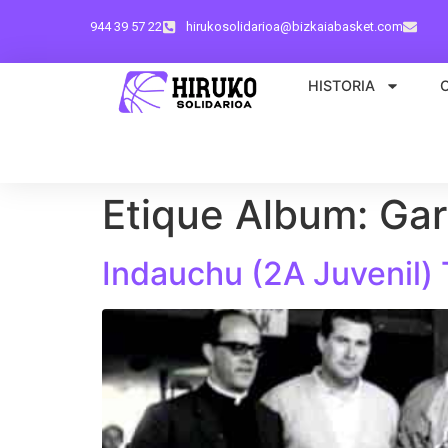
944 39 57 22
hirukosolidarioa@bizkaiabasket.com
HISTORIA
Etique Album:
Gar
Indauchu (2A Juvenil