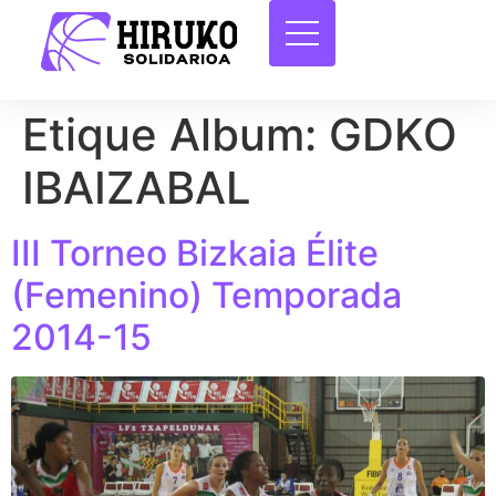
Etique Album:
GDKO
IBAIZABAL
III Torneo Bizkaia Élite
(Femenino) Temporada
2014-15