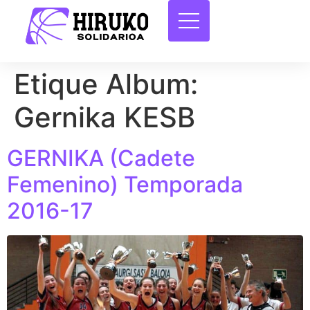
Etique Album:
Gernika KESB
GERNIKA (Cadete
Femenino) Temporada
2016-17