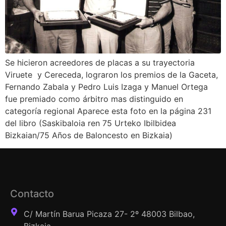
Se hicieron acreedores de placas a su trayectoria
Viruete y Cereceda, lograron los premios de la Gaceta,
Fernando Zabala y Pedro Luis Izaga y Manuel Ortega
fue premiado como árbitro mas distinguido en
categoría regional Aparece esta foto en la página 231
del libro (Saskibaloia ren 75 Urteko Ibilbidea
Bizkaian/75 Años de Baloncesto en Bizkaia)
Contacto
C/ Martín Barua Picaza 27- 2º 48003 Bilbao,