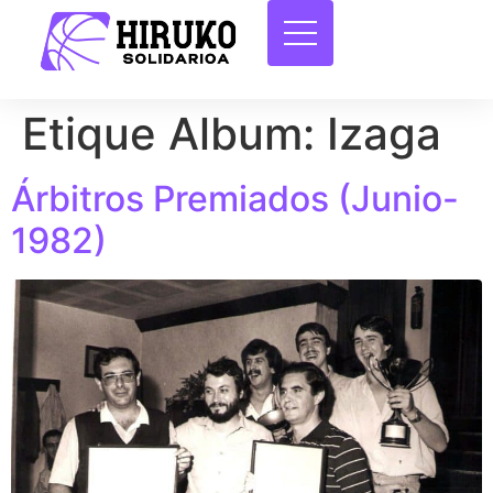
Etique Album:
Izaga
Árbitros Premiados (Junio-
1982)