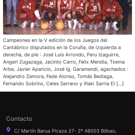
Campeones en la V edición de los Juegos del
Cantábrico disputados en la Coruña, de izquierda a
derecha, de pie : José Luis Arrondo, Peru Izaguirre,
Angerl Zugazaga, Jacinto Carro, Felix Mendia, Txema
Arbe, Javier Aparicio, José Ig. Garamendi, agachados :
Alejandro Zamora, Fede Alonso, Tomás Bediaga,
Fernando Sobrino, Celes Serrano y Iñaki Sarria El […]
Contacto
C/ Martín Barua Picaza 27- 2º 48003 Bilbao,