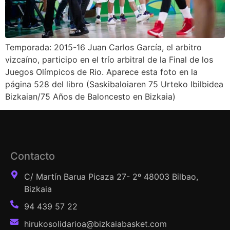
Temporada: 2015-16 Juan Carlos García, el arbitro
vizcaíno, participo en el trío arbitral de la Final de los
Juegos Olímpicos de Rio. Aparece esta foto en la
página 528 del libro (Saskibaloiaren 75 Urteko Ibilbidea
Bizkaian/75 Años de Baloncesto en Bizkaia)
Contacto
C/ Martín Barua Picaza 27- 2º 48003 Bilbao,
Bizkaia
94 439 57 22
hirukosolidarioa@bizkaiabasket.com