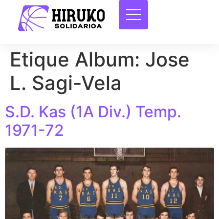
Etique Album:
Jose
L. Sagi-Vela
S.D. Kas (1A Div.) Temp.
1971-72