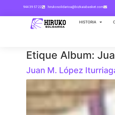
944 39 57 22
hirukosolidarioa@bizkaiabasket.com
HISTORIA
Etique Album:
Jua
Juan M. López Iturriag