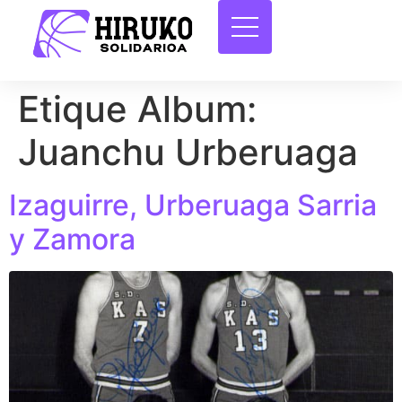
Etique Album:
Juanchu Urberuaga
Izaguirre, Urberuaga Sarria
y Zamora