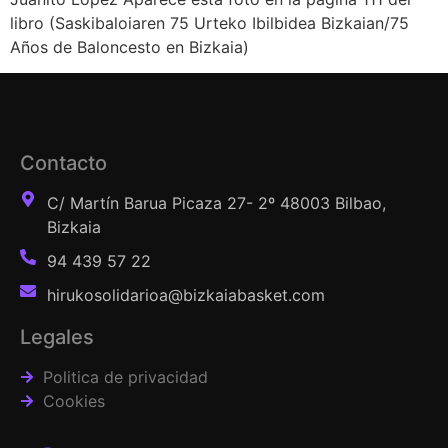
libro (Saskibaloiaren 75 Urteko Ibilbidea Bizkaian/75
Años de Baloncesto en Bizkaia)
Contacto
C/ Martín Barua Picaza 27- 2º 48003 Bilbao,
Bizkaia
94 439 57 22
hirukosolidarioa@bizkaiabasket.com
Legales
Politica de privacidad
Cookies