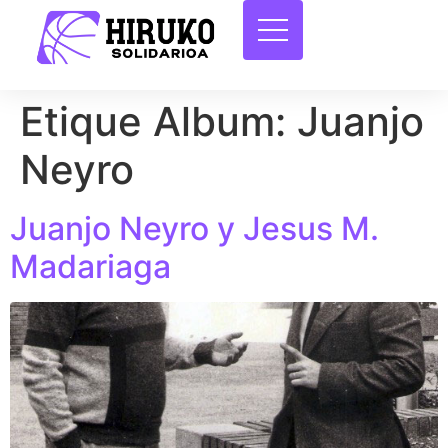
Etique Album:
Juanjo
Neyro
Juanjo Neyro y Jesus M.
Madariaga