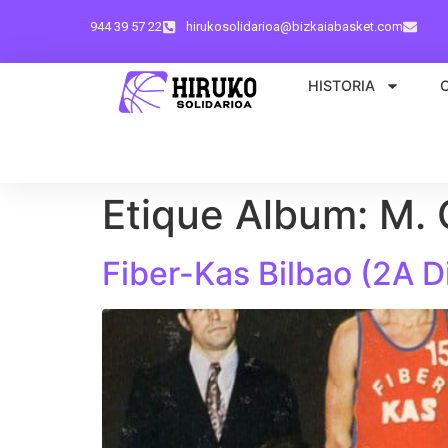
944 39 57 22
hirukosolidarioa@bizkaiabasket.com
HISTORIA
Etique Album:
M. 
Fiber-Kas Bilbao (2A D