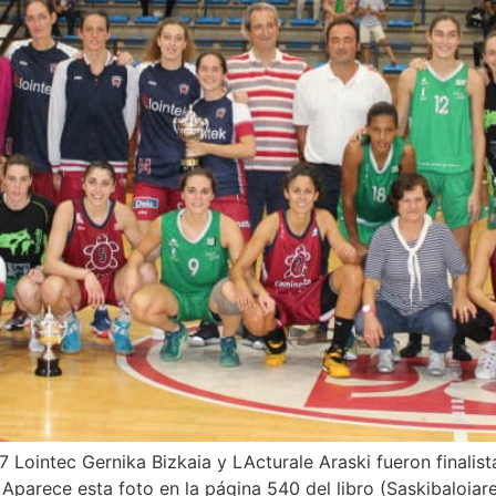
Lointec Gernika Bizkaia y LActurale Araski fueron finalistas
 Aparece esta foto en la página 540 del libro (Saskibaloiar