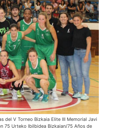
 del V Torneo Bizkaia Elite III Memorial Javi
en 75 Urteko Ibilbidea Bizkaian/75 Años de