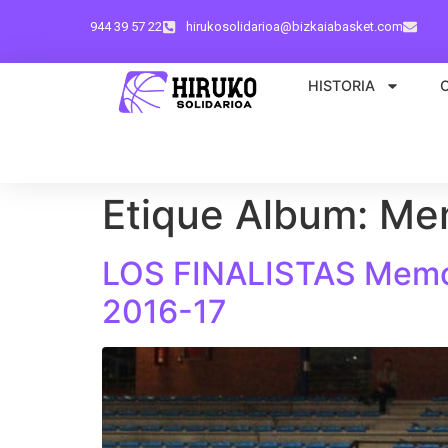
944 39 57 22
hirukosolidarioa@bizkaiabasket.com
HISTORIA
Etique Album:
Mem
LOS FINALISTAS Memor
2016-17