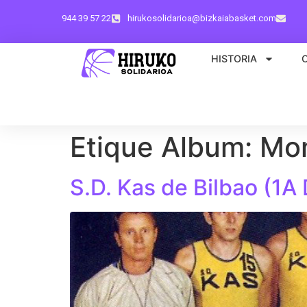
944 39 57 22
hirukosolidarioa@bizkaiabasket.com
HISTORIA
Etique Album:
Mon
S.D. Kas de Bilbao (1A