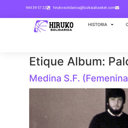
944 39 57 22
hirukosolidarioa@bizkaiabasket.com
HISTORIA
Etique Album:
Pal
Medina S.F. (Femenina,