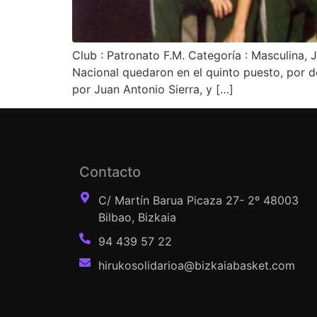
Club : Patronato F.M. Categoría : Masculina
Nacional quedaron en el quinto puesto, por de
por Juan Antonio Sierra, y […]
Contacto
C/ Martín Barua Picaza 27- 2º 48003
Bilbao, Bizkaia
94 439 57 22
hirukosolidarioa@bizkaiabasket.com