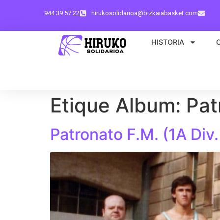
944 39 57 22
hirukosolidarioa@bizkaiabasket.com
HISTORIA
Etique Album:
Pat
Patronato F.M. (1A Div