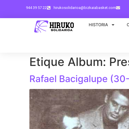
944 39 57 22
hirukosolidarioa@bizkaiabasket.com
HISTORIA
Etique Album:
Pre
Rafael Bacigalupe (30