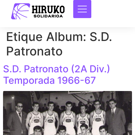
Etique Album:
S.D.
Patronato
S.D. Patronato (2A Div.)
Temporada 1966-67