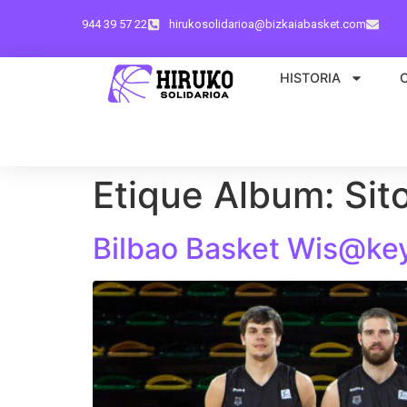
944 39 57 22
hirukosolidarioa@bizkaiabasket.com
HISTORIA
Etique Album:
Sit
Bilbao Basket Wis@ke