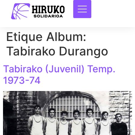
Etique Album:
Tabirako Durango
Tabirako (Juvenil) Temp.
1973-74