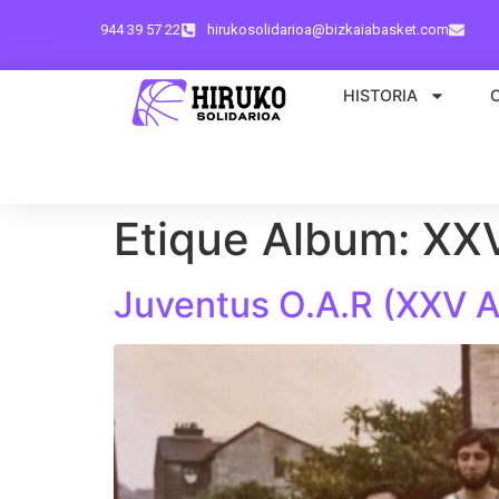
944 39 57 22
hirukosolidarioa@bizkaiabasket.com
HISTORIA
Etique Album:
XXV
Juventus O.A.R (XXV A