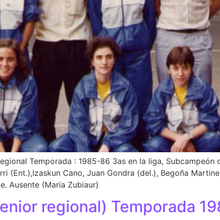
regional Temporada : 1985-86 3as en la liga, Subcampeón d
ri (Ent.),Izaskun Cano, Juan Gondra (del.), Begoña Martine
e. Ausente (Maria Zubiaur)
enior regional) Temporada 1