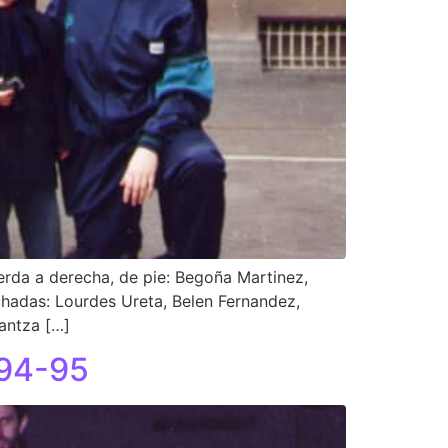
erda a derecha, de pie: Begoña Martinez,
chadas: Lourdes Ureta, Belen Fernandez,
antza […]
994-95