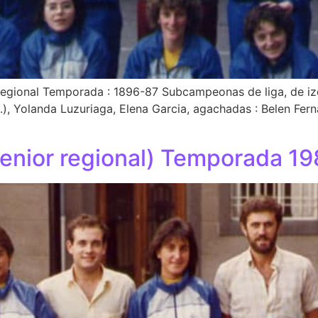
regional Temporada : 1896-87 Subcampeonas de liga, de izq
.), Yolanda Luzuriaga, Elena Garcia, agachadas : Belen Fer
enior regional) Temporada 1