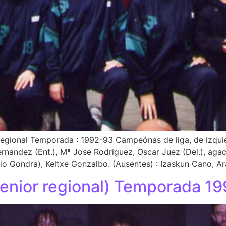
 regional Temporada : 1992-93 Campeónas de liga, de izqui
rnandez (Ent.), Mª Jose Rodriguez, Oscar Juez (Del.), aga
o Gondra), Keltxe Gonzalbo. (Ausentes) : Izaskun Cano, Ar
enior regional) Temporada 1