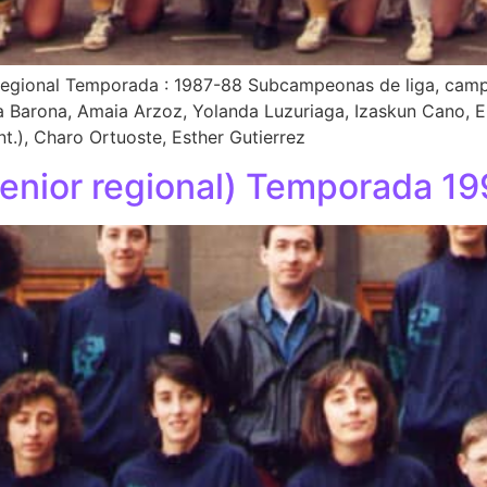
 regional Temporada : 1987-88 Subcampeonas de liga, camp
a Barona, Amaia Arzoz, Yolanda Luzuriaga, Izaskun Cano, E
t.), Charo Ortuoste, Esther Gutierrez
enior regional) Temporada 1